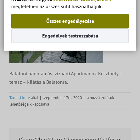
megfelelően az összes sütit használhatjuk.
Összes engedélyezése
Engedélyek testreszabása
Balatoni panorámás, vízparti Apartmanok Keszthely –
terasz – kilátás a Balatonra.
Balatoni
Tamasi Imre
által
|
szeptember 17th, 2020
|
a hozzászólások
panorámás,
lehetősége kikapcsolva
vízparti
Apartmanok
Keszthely
–
terasz
Share This Story, Choose Your Platform!