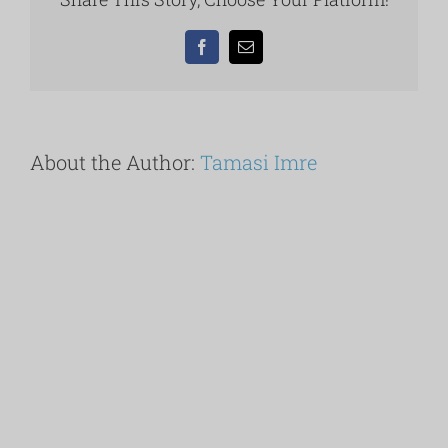
–
kilátás
a
Facebook
Email:
Balatonra.
bejegyzéshez
About the Author:
Tamasi Imre