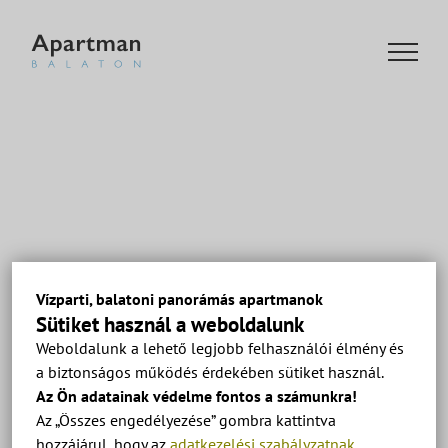
Kihagyás
Vízparti, balatoni panorámás apartmanok
Sütiket használ a weboldalunk
Weboldalunk a lehető legjobb felhasználói élmény és
a biztonságos működés érdekében sütiket használ.
Előző
Az Ön adatainak védelme fontos a számunkra!
Az „Összes engedélyezése” gombra kattintva
hozzájárul, hogy az
adatkezelési szabályzatnak