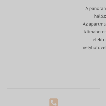
A panorám
hálós
Az apartman
klímaberen
elektr
mélyhűtővel