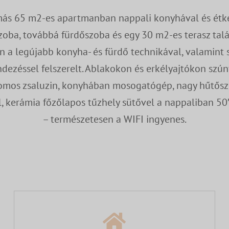
ás 65 m2-es apartmanban nappali konyhával és étke
zoba, továbbá fürdőszoba és egy 30 m2-es terasz talá
 a legújabb konyha- és fürdő technikával, valamint
dezéssel felszerelt. Ablakokon és erkélyajtókon szú
omos zsaluzin, konyhában mosogatógép, nagy hűtős
, kerámia főzőlapos tűzhely sütővel a nappaliban 50
– természetesen a WIFI ingyenes.