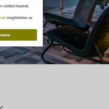
 sütiket használ.
tnak
megfelelően az
yezése
k