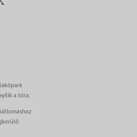
lakópark
ílik a tóra.
jóállomáshoz
egkerülő