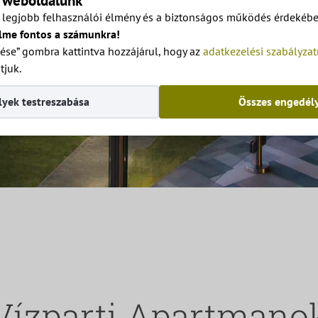
a weboldalunk
legjobb felhasználói élmény és a biztonságos működés érdekében
lme fontos a számunkra!
ése” gombra kattintva hozzájárul, hogy az
adatkezelési szabályza
tjuk.
yek testreszabása
Összes engedél
Vízparti Apartmano