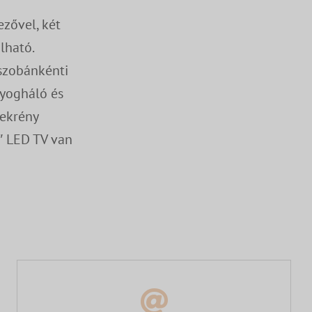
zővel, két
lható.
 szobánkénti
nyogháló és
zekrény
″ LED TV van