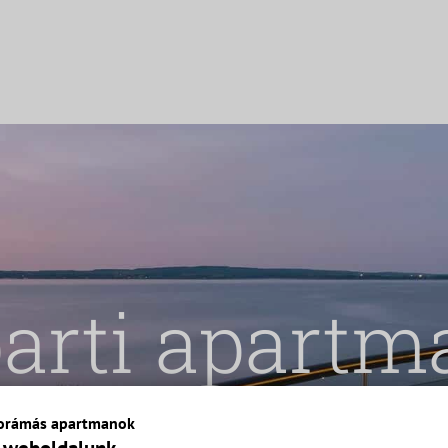
arti apart
BALATONI PANORÁMÁVAL
anorámás apartmanok