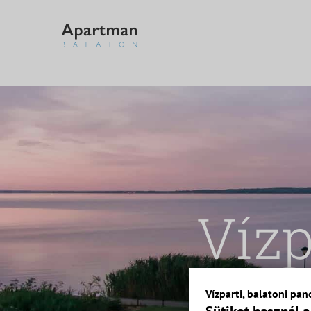
Kihagyás
Vízp
Vízparti, balatoni p