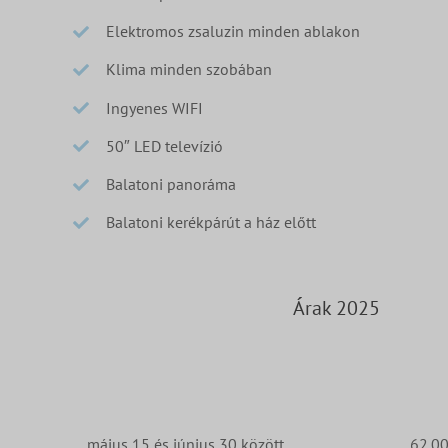
Elektromos zsaluzin minden ablakon
Klima minden szobában
Ingyenes WIFI
50″ LED televízió
Balatoni panoráma
Balatoni kerékpárút a ház előtt
Árak 2025
május 15 és június 30 között
62.0