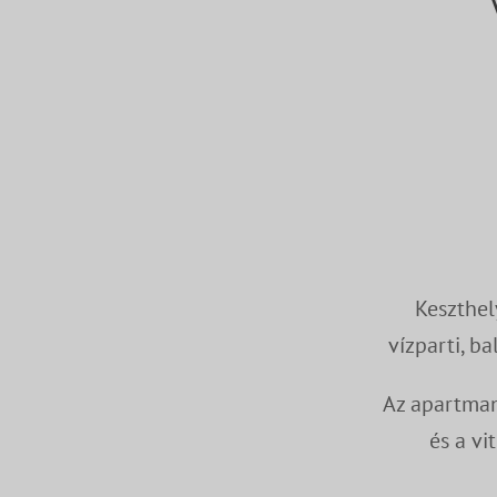
Keszthel
vízparti, b
Az apartman
és a vi