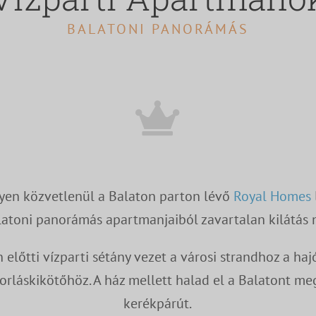
BALATONI PANORÁMÁS
yen közvetlenül a Balaton parton lévő
Royal Homes
alatoni panorámás apartmanjaiból zavartalan kilátás ny
 előtti vízparti sétány vezet a városi strandhoz a ha
torláskikötőhöz. A ház mellett halad el a Balatont m
kerékpárút.