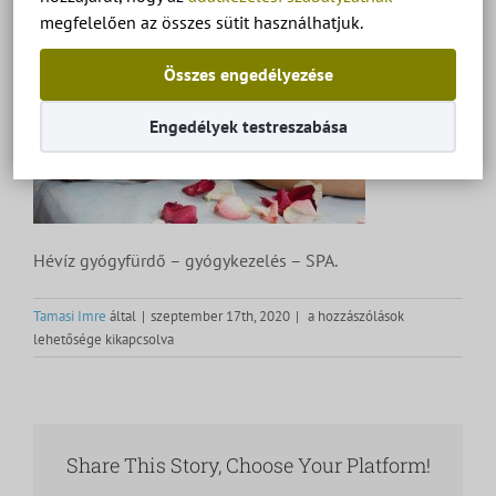
megfelelően az összes sütit használhatjuk.
Összes engedélyezése
Engedélyek testreszabása
Hévíz gyógyfürdő – gyógykezelés – SPA.
Hévíz
Tamasi Imre
által
|
szeptember 17th, 2020
|
a hozzászólások
gyógyfürdő
lehetősége kikapcsolva
–
gyógykezelés
–
SPA.
bejegyzéshez
Share This Story, Choose Your Platform!