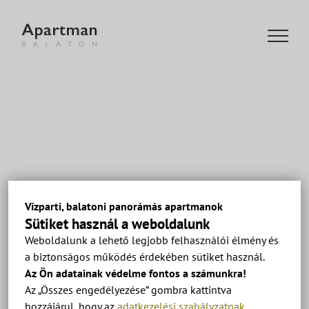
Kihagyás
Vízparti, balatoni panorámás apartmanok
Sütiket használ a weboldalunk
Weboldalunk a lehető legjobb felhasználói élmény és
a biztonságos működés érdekében sütiket használ.
Előző
Az Ön adatainak védelme fontos a számunkra!
Az „Összes engedélyezése” gombra kattintva
hozzájárul, hogy az
adatkezelési szabályzatnak