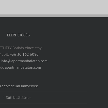
ELÉRHETŐSÉG
THELY Borbás Vince stny. 1
Mobil:
+36 30 162 6080
:
info@apartmanbalaton.com
eb:
apartmanbalaton.com
Adatvédelmi irányelvek
Süti beállítások