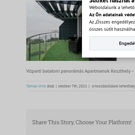
Sütiket használ 
Weboldalunk a lehető 
Az Ön adatainak véde
Az „Összes engedélyez
összes sütit használha
Engedél
Vízparti balatoni panorámás Apartmanok Keszthely – 
Vízparti
Tamasi Imre
által
|
október 7th, 2021
|
a hozzászólások lehetőség
balatoni
panorámás
Apartmanok
Keszthely
–
Share This Story, Choose Your Platform!
terasz.
bejegyzéshez