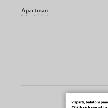
Kihagyás
Vízparti, balatoni p