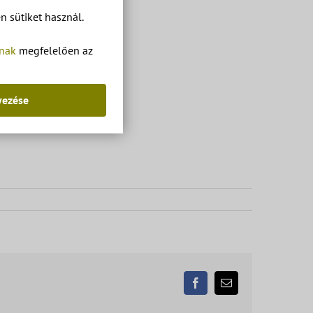
 sütiket használ.
tnak
megfelelően az
yezése
Facebook
Email: