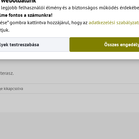
a weboldalunk
legjobb felhasználói élmény és a biztonságos működés érdekében
lme fontos a számunkra!
ése” gombra kattintva hozzájárul, hogy az
adatkezelési szabályza
tjuk.
yek testreszabása
Összes engedél
terasz.
e kikapcsolva