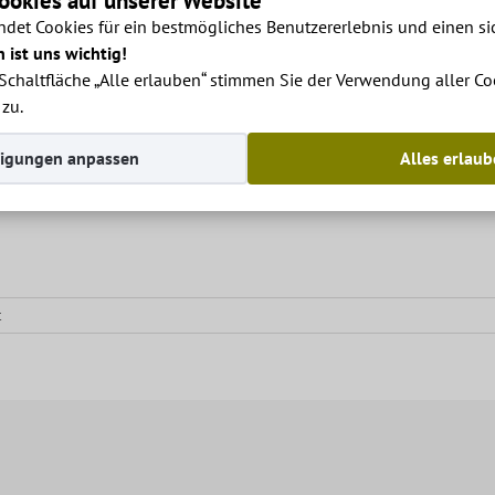
okies auf unserer Website
det Cookies für ein bestmögliches Benutzererlebnis und einen sic
 ist uns wichtig!
 Schaltfläche „Alle erlauben“ stimmen Sie der Verwendung aller C
zu.
tigungen anpassen
Alles erlau
für
t
Hévízi
–
Festetics
Gyógyfürdő
épülete
.