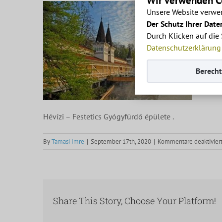
Wir verwenden Co
Unsere Website verwen
Der Schutz Ihrer Daten
Durch Klicken auf die
Datenschutzerklärung
Berech
Hévízi – Festetics Gyógyfürdő épülete .
By
Tamasi Imre
|
September 17th, 2020
|
Kommentare deaktivier
Share This Story, Choose Your Platform!