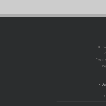
KESZ
M
Email
W
Da