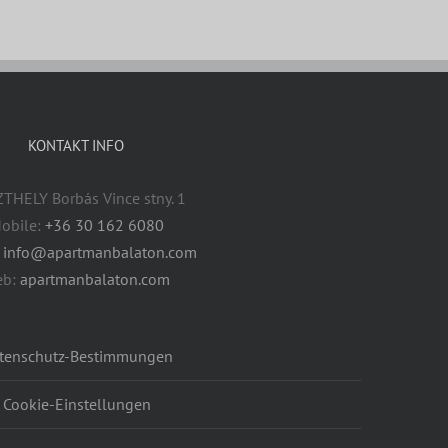
KONTAKT INFO
THELY Borbás Vince stny. 1
obile:
+36 30 162 6080
:
info@apartmanbalaton.com
eb:
apartmanbalaton.com
tenschutz-Bestimmungen
Cookie-Einstellungen